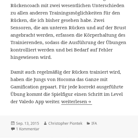
Rückencoach mit zwei wesentlichen Unterschieden
zu allen anderen Trainingsmöglichkeiten für den
Rücken, die ich bisher gesehen habe. Zwei
Sensoren, die am unteren Rücken und auf der Brust
angebracht werden, erfassen die Körperhaltung des
Trainierenden, sodass die Ausführung der Übungen
kontrolliert werden und bei Bedarf auf Fehler
hingewiesen wird.
Damit auch regelmäßig der Rücken trainiert wird,
haben die Jungs von Hocoma das Ganze mit
Gamification gepaart. Für jede korrekt ausgeführte
Übung kommt die Spielfigur einen Schritt im Level
IFA 2015: Valedo ist dein digitaler
der Valedo App weiter.
weiterlesen
Veröffentlicht
Autor
Kategorien
Sep. 13, 2015
Christopher Piontek
IFA
am
zu IFA 2015: Valedo ist dein digitaler, sensorgestützter R
1 Kommentar