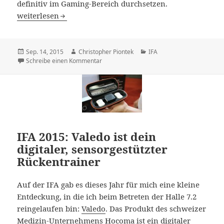
definitiv im Gaming-Bereich durchsetzen.
HTC Vive auf der IFA 2015 ausprobiert
weiterlesen
Veröffentlicht
Autor
Kategorien
Sep. 14, 2015
Christopher Piontek
IFA
am
zu HTC Vive auf der IFA 2015 ausprobiert
Schreibe einen Kommentar
IFA 2015: Valedo ist dein
digitaler, sensorgestützter
Rückentrainer
Auf der IFA gab es dieses Jahr für mich eine kleine
Entdeckung, in die ich beim Betreten der Halle 7.2
reingelaufen bin:
Valedo
. Das Produkt des schweizer
Medizin-Unternehmens Hocoma ist ein digitaler