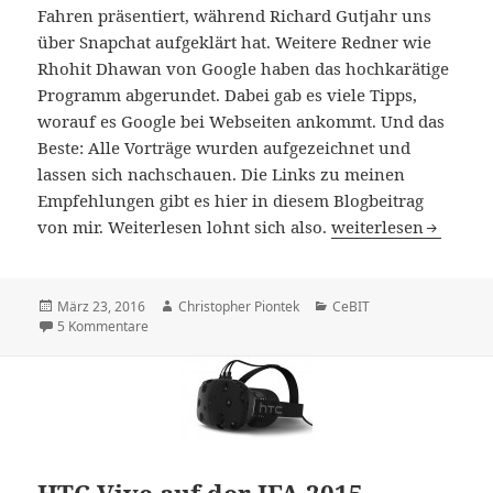
Fahren präsentiert, während Richard Gutjahr uns
über Snapchat aufgeklärt hat. Weitere Redner wie
Rhohit Dhawan von Google haben das hochkarätige
Programm abgerundet. Dabei gab es viele Tipps,
worauf es Google bei Webseiten ankommt. Und das
Beste: Alle Vorträge wurden aufgezeichnet und
lassen sich nachschauen. Die Links zu meinen
Empfehlungen gibt es hier in diesem Blogbeitrag
Rock the Blog 2016:
von mir. Weiterlesen lohnt sich also.
weiterlesen
Veröffentlicht
Autor
Kategorien
März 23, 2016
Christopher Piontek
CeBIT
am
zu Rock the Blog 2016: Runde 2 der Bloggerkonferenz a
5 Kommentare