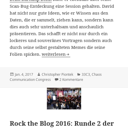
Scan-Bug-Entdeckung eine Session gehalten. David
hat nicht nur gute Ideen, wie er Wissen aus den
Daten, die er sammelt, ziehen kann, sondern kann
dies auch sehr unterhaltsam und anschaulich
präsentieren. Das schafft er nicht nur durch ein
lockeres und souveränes Vortragen sondern auch
durch seine selbst gestalteten Memes die seine
SpiegelMining: Das verrät uns das Daten 
Folien spicken.
weiterlesen
Veröffentlicht
Autor
Kategorien
Jan. 4, 2017
Christopher Piontek
33C3
,
Chaos
am
zu SpiegelMining: Das verrä
Communication Congress
2 Kommentare
Rock the Blog 2016: Runde 2 der