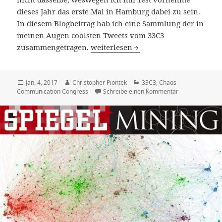
dieses Jahr das erste Mal in Hamburg dabei zu sein.
In diesem Blogbeitrag hab ich eine Sammlung der in
meinen Augen coolsten Tweets vom 33C3
Meine Highlight-Tweets vom 33C3
zusammengetragen.
weiterlesen
Veröffentlicht
Autor
Kategorien
Jan. 4, 2017
Christopher Piontek
33C3
,
Chaos
am
zu Meine Highl
Communication Congress
Schreibe einen Kommentar