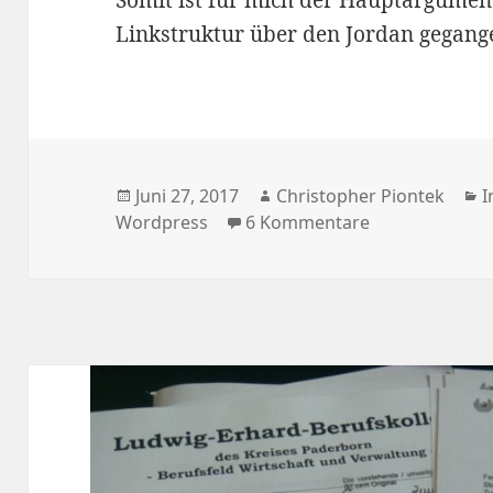
Somit ist für mich der Hauptargumen
Linkstruktur über den Jordan gegang
Veröffentlicht
Autor
K
Juni 27, 2017
Christopher Piontek
I
am
zu URLs wie /
Wordpress
6 Kommentare