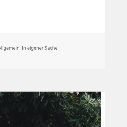
en aufzuhören
Kategorien
Allgemein
,
In eigener Sache
chen aufzuhören