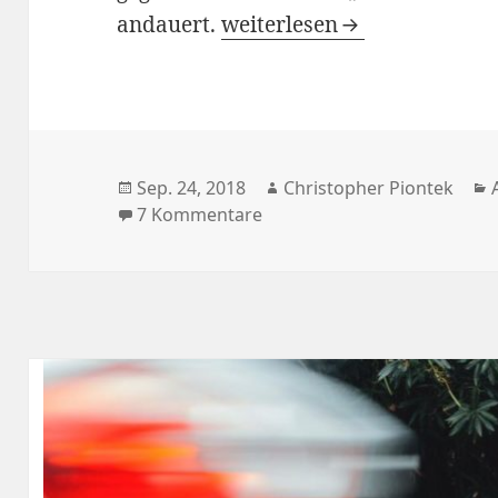
Vierter Versuch das Rauch
andauert.
weiterlesen
Veröffentlicht
Autor
Sep. 24, 2018
Christopher Piontek
am
zu Vierter Versuch das Rau
7 Kommentare