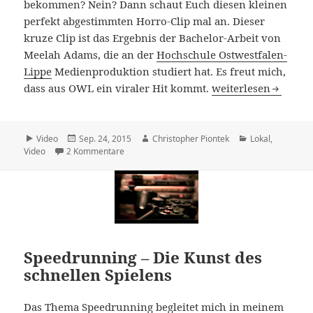
bekommen? Nein? Dann schaut Euch diesen kleinen
perfekt abgestimmten Horro-Clip mal an. Dieser
kruze Clip ist das Ergebnis der Bachelor-Arbeit von
Meelah Adams, die an der
Hochschule Ostwestfalen-
Lippe
Medienproduktion studiert hat. Es freut mich,
Grusel-Video „Selfie
dass aus OWL ein viraler Hit kommt.
weiterlesen
Format
Veröffentlicht
Autor
Kategorien
Video
Sep. 24, 2015
Christopher Piontek
Lokal
,
am
zu Grusel-Video „Selfie from Hell“ geht viral
Video
2 Kommentare
Speedrunning – Die Kunst des
schnellen Spielens
Das Thema Speedrunning begleitet mich in meinem