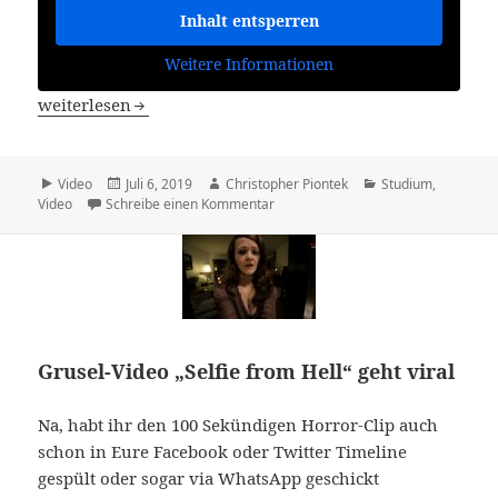
Inhalt entsperren
Weitere Informationen
Backup Reminder Song
weiterlesen
Format
Veröffentlicht
Autor
Kategorien
Video
Juli 6, 2019
Christopher Piontek
Studium
,
am
zu Backup Reminder Song
Video
Schreibe einen Kommentar
Grusel-Video „Selfie from Hell“ geht viral
Na, habt ihr den 100 Sekündigen Horror-Clip auch
schon in Eure Facebook oder Twitter Timeline
gespült oder sogar via WhatsApp geschickt