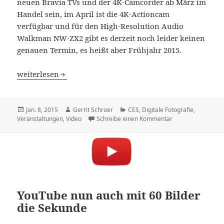
neuen Bravia TVs und der 4K-Camcorder ab März im
Handel sein, im April ist die 4K-Actioncam
verfügbar und für den High-Resolution Audio
Walkman NW-ZX2 gibt es derzeit noch leider keinen
genauen Termin, es heißt aber Frühjahr 2015.
CES: Sony präsentiert High-Resolution Audio Walkman, 
weiterlesen
Veröffentlicht
Autor
Kategorien
Jan. 8, 2015
Gerrit Schroer
CES
,
Digitale Fotografie
,
am
zu CES: Sony präs
Veranstaltungen
,
Video
Schreibe einen Kommentar
YouTube nun auch mit 60 Bilder
die Sekunde