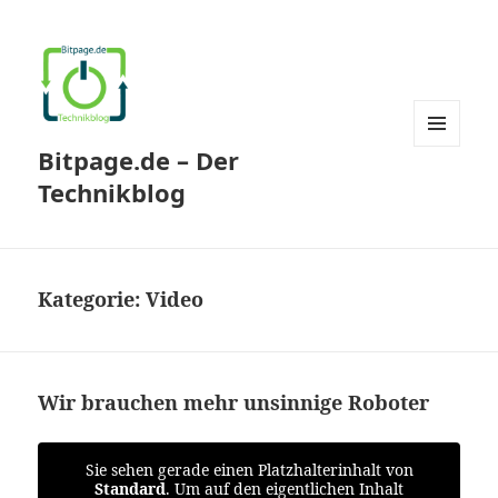
Bitpage.de – Der
MENÜ
UND
Technikblog
WIDGETS
Kategorie:
Video
Wir brauchen mehr unsinnige Roboter
Sie sehen gerade einen Platzhalterinhalt von
Standard
. Um auf den eigentlichen Inhalt