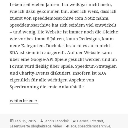
Leben seit vielen Jahren. Ich weiß gar nicht mehr,
wie ich dazu gekommen bin, aber ich weiß, dass ich
zuerst von
speeddemosarchive.com
Notiz nahm.
Speeddemosarchive hat sich seitdem viel entwickelt
– und wenig. Die Website ist immer noch die Gleiche
wie vor bestimmt 8 Jahren, kaum Redesigns, kaum
neue Kategorien. Doch das braucht es auch nicht –
SDA ist ziemlich ausgereift. Auf der Website kann
über eine Google-API Spiele gesucht werden und im
Forum wird fleißig über Spiele, Speedrun-Strategien
und Charity-Events diskutiert. Insofern ist SDA
eigentlich für alle wichtigen Aspekte von
Speedrunning die erste Anlaufstelle.
Speedrunning – Die Kunst des schnellen Spielens
weiterlesen
Veröffentlicht
Autor
Kategorien
Feb. 19, 2015
Jannis Tenbrink
Games
,
Internet
,
am
Schlagwörter
Lesenswerte Blogbeiträge
,
Video
sda
,
speeddemosarchive
,