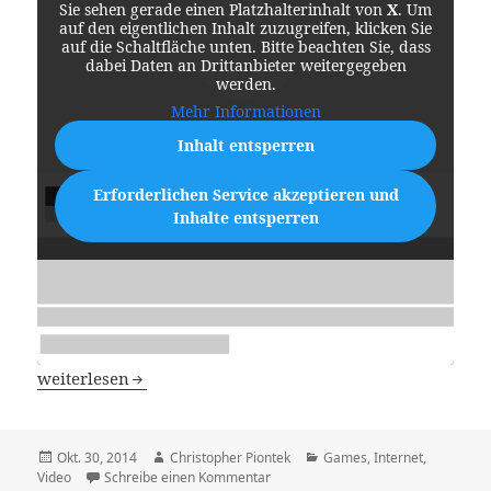
Sie sehen gerade einen Platzhalterinhalt von
X
. Um
auf den eigentlichen Inhalt zuzugreifen, klicken Sie
auf die Schaltfläche unten. Bitte beachten Sie, dass
dabei Daten an Drittanbieter weitergegeben
werden.
Mehr Informationen
Inhalt entsperren
Erforderlichen Service akzeptieren und
Inhalte entsperren
YouTube nun auch mit 60 Bilder die Sekunde
weiterlesen
Veröffentlicht
Autor
Kategorien
Okt. 30, 2014
Christopher Piontek
Games
,
Internet
,
am
zu YouTube nun auch mit 60 Bilder 
Video
Schreibe einen Kommentar