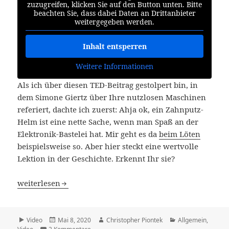
zuzugreifen, klicken Sie auf den Button unten. Bitte
beachten Sie, dass dabei Daten an Drittanbieter
weitergegeben werden.
Inhalt entsperren
Weitere Informationen
Als ich über diesen TED-Beitrag gestolpert bin, in
dem Simone Giertz über Ihre nutzlosen Maschinen
referiert, dachte ich zuerst: Ahja ok, ein Zahnputz-
Helm ist eine nette Sache, wenn man Spaß an der
Elektronik-Bastelei hat. Mir geht es da
beim Löten
beispielsweise so. Aber hier steckt eine wertvolle
Lektion in der Geschichte. Erkennt Ihr sie?
Wir brauchen mehr unsinnige Roboter
weiterlesen
Format
Veröffentlicht
Autor
Kategorien
Video
Mai 8, 2020
Christopher Piontek
Allgemein
,
am
zu Wir brauchen mehr unsinnige Roboter