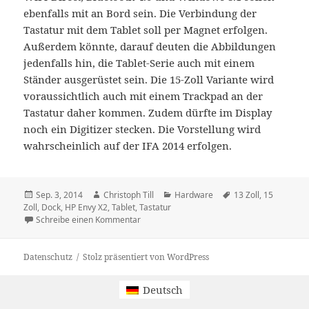
ebenfalls mit an Bord sein. Die Verbindung der
Tastatur mit dem Tablet soll per Magnet erfolgen.
Außerdem könnte, darauf deuten die Abbildungen
jedenfalls hin, die Tablet-Serie auch mit einem
Ständer ausgerüstet sein. Die 15-Zoll Variante wird
voraussichtlich auch mit einem Trackpad an der
Tastatur daher kommen. Zudem dürfte im Display
noch ein Digitizer stecken. Die Vorstellung wird
wahrscheinlich auf der IFA 2014 erfolgen.
Veröffentlicht
Autor
Kategorien
Schlagwörter
Sep. 3, 2014
Christoph Till
Hardware
13 Zoll
,
15
am
Zoll
,
Dock
,
HP Envy X2
,
Tablet
,
Tastatur
zu HP will mit dem Envy X2 13 und 15 zwei g
Schreibe einen Kommentar
Datenschutz
Stolz präsentiert von WordPress
Deutsch