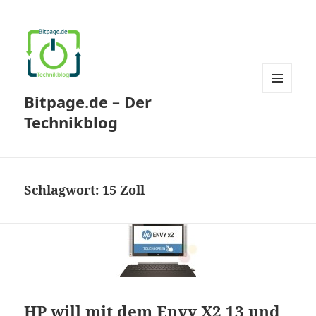
Bitpage.de – Der
MENÜ
UND
Technikblog
WIDGETS
Schlagwort:
15 Zoll
HP will mit dem Envy X2 13 und