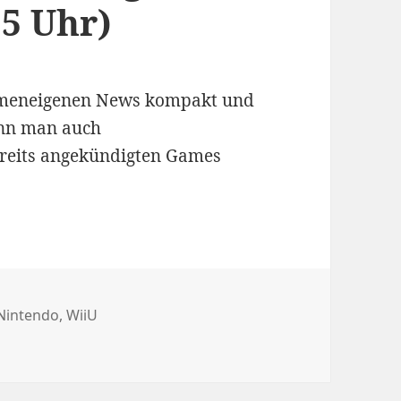
15 Uhr)
firmeneigenen News kompakt und
ann man auch
reits angekündigten Games
angesetzt (14.1.; 15 Uhr)
gwörter
Nintendo
,
WiiU
ect für morgen angesetzt (14.1.; 15 Uhr)