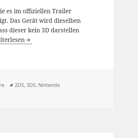
e es im offiziellen Trailer
gt. Das Gerät wird dieselben
ss dieser kein 3D darstellen
ntendo kündigt den 2DS an
iterlesen
Schlagwörter
re
2DS
,
3DS
,
Nintendo
DS an