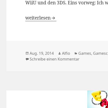
WiiU und den 3DS. Eins vorweg: Ich w
Gamescom-Eindrücke: Super Smash Br
weiterlesen
Veröffentlicht
Autor
Kategorien
Aug. 19, 2014
Alfio
Games
,
Games
am
zu Gamescom-Ei
Schreibe einen Kommentar