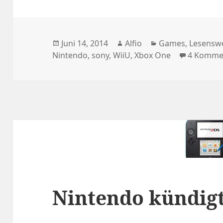
Veröffentlicht
Autor
Kategorien
Juni 14, 2014
Alfio
Games
,
Lesenswe
am
Nintendo
,
sony
,
WiiU
,
Xbox One
4 Komme
Nintendo kündigt