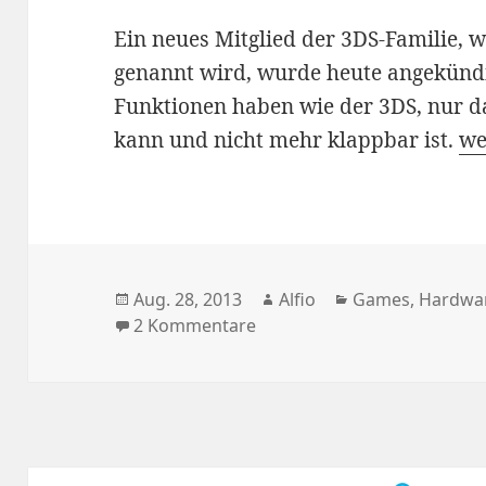
Ein neues Mitglied der 3DS-Familie, wi
genannt wird, wurde heute angekündi
Funktionen haben wie der 3DS, nur da
Ni
kann und nicht mehr klappbar ist.
we
Veröffentlicht
Autor
Kategorien
Aug. 28, 2013
Alfio
Games
,
Hardwa
am
zu Nintendo kündigt den 2
2 Kommentare