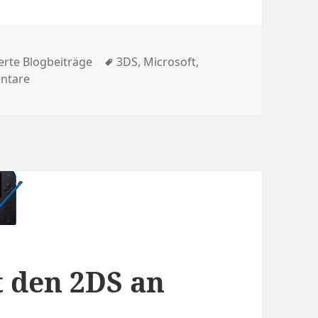
Schlagwörter
rte Blogbeiträge
3DS
,
Microsoft
,
zu Meine Highlights der E3 2014
ntare
 den 2DS an