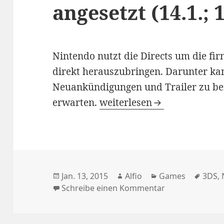
angesetzt (14.1.; 
Nintendo nutzt die Directs um die 
direkt herauszubringen. Darunter k
Neuankündigungen und Trailer zu be
Nintendo Direct für morgen 
erwarten.
weiterlesen
Veröffentlicht
Autor
Kategorien
Schla
Jan. 13, 2015
Alfio
Games
3DS
,
am
zu Nintendo Dir
Schreibe einen Kommentar