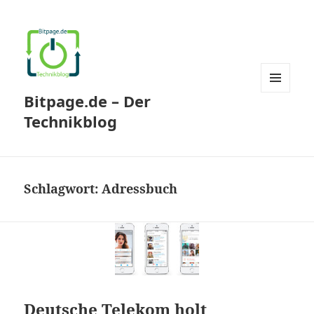
Bitpage.de – Der
MENÜ
UND
Technikblog
WIDGETS
Schlagwort:
Adressbuch
Deutsche Telekom holt