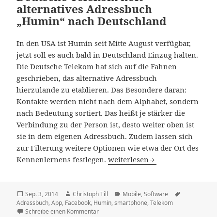
alternatives Adressbuch
„Humin“ nach Deutschland
In den USA ist Humin seit Mitte August verfügbar,
jetzt soll es auch bald in Deutschland Einzug halten.
Die Deutsche Telekom hat sich auf die Fahnen
geschrieben, das alternative Adressbuch
hierzulande zu etablieren. Das Besondere daran:
Kontakte werden nicht nach dem Alphabet, sondern
nach Bedeutung sortiert. Das heißt je stärker die
Verbindung zu der Person ist, desto weiter oben ist
sie in dem eigenen Adressbuch. Zudem lassen sich
zur Filterung weitere Optionen wie etwa der Ort des
Deutsche Telekom holt alterna
Kennenlernens festlegen.
weiterlesen
Veröffentlicht
Autor
Kategorien
Schlagwörte
Sep. 3, 2014
Christoph Till
Mobile
,
Software
am
Adressbuch
,
App
,
Facebook
,
Humin
,
smartphone
,
Telekom
zu Deutsche Telekom holt alternatives Adr
Schreibe einen Kommentar