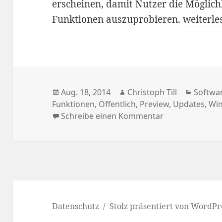
erscheinen, damit Nutzer die Möglich
Microsof
Funktionen auszuprobieren.
weiterle
Veröffentlicht
Autor
Katego
Aug. 18, 2014
Christoph Till
Softwa
am
Funktionen
,
Öffentlich
,
Preview
,
Updates
,
Wi
zu Microsoft: 
Schreibe einen Kommentar
Datenschutz
Stolz präsentiert von WordPr