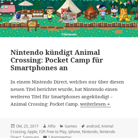
Nintendo kündigt Animal
Crossing: Pocket Camp für
Smartphones an
In einem Nintendo Direct, welches nur über diesen
neuen Titel berichtet wurde, hat Nintendo einen
weiteren Titel für Smartphones angekündigt –
Nintendo kündigt Animal 
Animal Crossing: Pocket Camp.
weiterlesen
Veröffentlicht
Autor
Kategorien
Schlagwörter
Okt. 25, 2017
Alfio
Games
android
,
Animal
am
Crossing
,
Apple
,
F2P
,
Free to Play
,
iphone
,
Nintendo
,
Nintendo
zu Nintendo kündigt Animal Crossing:
Direct
,
Samsung
1 Kommentar