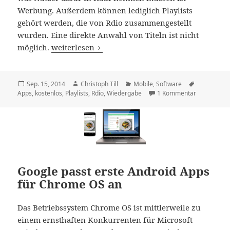
Werbung. Außerdem können lediglich Playlists
gehört werden, die von Rdio zusammengestellt
wurden. Eine direkte Anwahl von Titeln ist nicht
Rdio: Musikstreaming auch mobil ab sofort kost
möglich.
weiterlesen
Veröffentlicht
Autor
Kategorien
Schlagwört
Sep. 15, 2014
Christoph Till
Mobile
,
Software
am
zu Rdio: Mu
Apps
,
kostenlos
,
Playlists
,
Rdio
,
Wiedergabe
1 Kommentar
Google passt erste Android Apps
für Chrome OS an
Das Betriebssystem Chrome OS ist mittlerweile zu
einem ernsthaften Konkurrenten für Microsoft