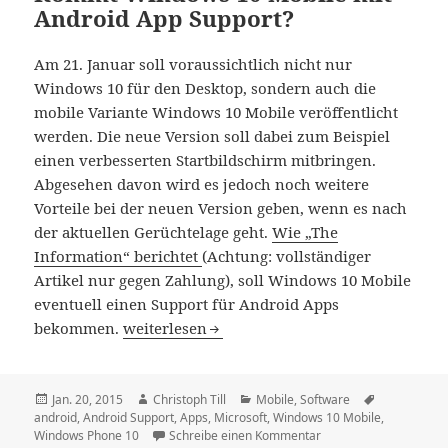
Android App Support?
Am 21. Januar soll voraussichtlich nicht nur
Windows 10 für den Desktop, sondern auch die
mobile Variante Windows 10 Mobile veröffentlicht
werden. Die neue Version soll dabei zum Beispiel
einen verbesserten Startbildschirm mitbringen.
Abgesehen davon wird es jedoch noch weitere
Vorteile bei der neuen Version geben, wenn es nach
der aktuellen Gerüchtelage geht.
Wie „The
Information“ berichtet
(Achtung: vollständiger
Artikel nur gegen Zahlung), soll Windows 10 Mobile
eventuell einen Support für Android Apps
Kommt Windows 10 Mobile mit Android App
bekommen.
weiterlesen
Veröffentlicht
Autor
Kategorien
Schlagwörte
Jan. 20, 2015
Christoph Till
Mobile
,
Software
am
android
,
Android Support
,
Apps
,
Microsoft
,
Windows 10 Mobile
,
zu Kommt Windows 10 
Windows Phone 10
Schreibe einen Kommentar