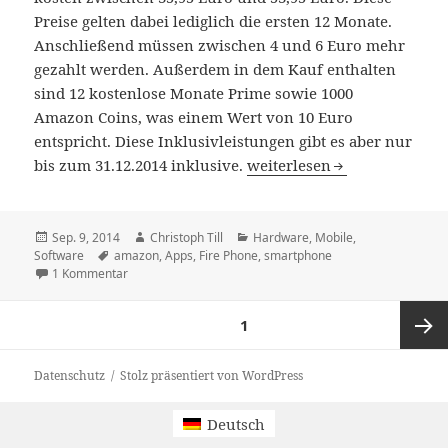
Preise gelten dabei lediglich die ersten 12 Monate.
Anschließend müssen zwischen 4 und 6 Euro mehr
gezahlt werden. Außerdem in dem Kauf enthalten
sind 12 kostenlose Monate Prime sowie 1000
Amazon Coins, was einem Wert von 10 Euro
entspricht. Diese Inklusivleistungen gibt es aber nur
Amazon: Fire Phone kann be
bis zum 31.12.2014 inklusive.
weiterlesen
Veröffentlicht
Autor
Kategorien
Sep. 9, 2014
Christoph Till
Hardware
,
Mobile
,
am
Schlagwörter
Software
amazon
,
Apps
,
Fire Phone
,
smartphone
zu Amazon: Fire Phone kann bei der Telekom vorbestellt
1 Kommentar
Seitennummerierung
SEITE
1
der
Beiträge
Nächst
Datenschutz
Stolz präsentiert von WordPress
Seite
Deutsch