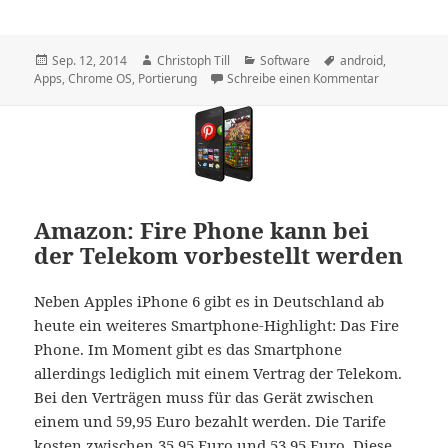
Veröffentlicht
Autor
Kategorien
Schlagwörter
Sep. 12, 2014
Christoph Till
Software
android
,
am
zu Google p
Apps
,
Chrome OS
,
Portierung
Schreibe einen Kommentar
Amazon: Fire Phone kann bei
der Telekom vorbestellt werden
Neben Apples iPhone 6 gibt es in Deutschland ab
heute ein weiteres Smartphone-Highlight: Das Fire
Phone. Im Moment gibt es das Smartphone
allerdings lediglich mit einem Vertrag der Telekom.
Bei den Verträgen muss für das Gerät zwischen
einem und 59,95 Euro bezahlt werden. Die Tarife
kosten zwischen 35,95 Euro und 53,95 Euro. Diese