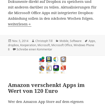
Dokumente direkt auf Dropbox zu speichern und
mit anderen darüber zu teilen. Aktualisierungen für
die Microsoft Office Apps mit integrierter Dropbox-
Anbindung sollen in den nächsten Wochen folgen.
Microsoft und Dropbox arbeiten für Office Apps zusamm
weiterlesen
Veröffentlicht
Autor
Kategorien
Schlagwörte
Nov. 5, 2014
Christoph Till
Mobile
,
Software
Apps
,
am
dropbox
,
Kooperation
,
Microsoft
,
Microsoft Office
,
Windows Phone
zu Microsoft und Dropbox arbeiten für
8
Schreibe einen Kommentar
Amazon verschenkt Apps im
Wert von 120 Euro
Wer den Amazon App Store auf dem eigenen