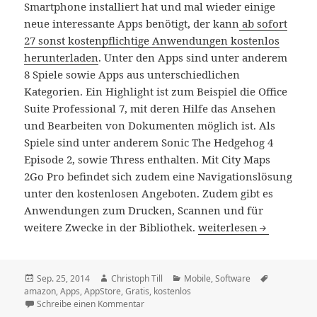
Smartphone installiert hat und mal wieder einige
neue interessante Apps benötigt, der kann
ab sofort
27 sonst kostenpflichtige Anwendungen kostenlos
herunterladen
. Unter den Apps sind unter anderem
8 Spiele sowie Apps aus unterschiedlichen
Kategorien. Ein Highlight ist zum Beispiel die Office
Suite Professional 7, mit deren Hilfe das Ansehen
und Bearbeiten von Dokumenten möglich ist. Als
Spiele sind unter anderem Sonic The Hedgehog 4
Episode 2, sowie Thress enthalten. Mit City Maps
2Go Pro befindet sich zudem eine Navigationslösung
unter den kostenlosen Angeboten. Zudem gibt es
Anwendungen zum Drucken, Scannen und für
Amazon verschenkt App
weitere Zwecke in der Bibliothek.
weiterlesen
Veröffentlicht
Autor
Kategorien
Schlagwört
Sep. 25, 2014
Christoph Till
Mobile
,
Software
am
amazon
,
Apps
,
AppStore
,
Gratis
,
kostenlos
zu Amazon verschenkt Apps im Wert von 12
Schreibe einen Kommentar