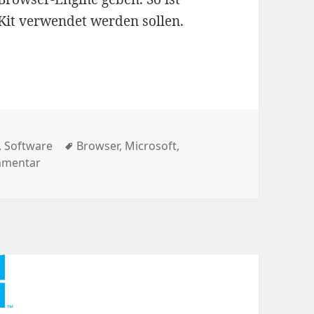
bKit verwendet werden sollen.
n über die Wahl der Engine
ien
Schlagwörter
,
Software
Browser
,
Microsoft
,
zu Spartan: Hitzige interne Diskussionen über die 
mmentar