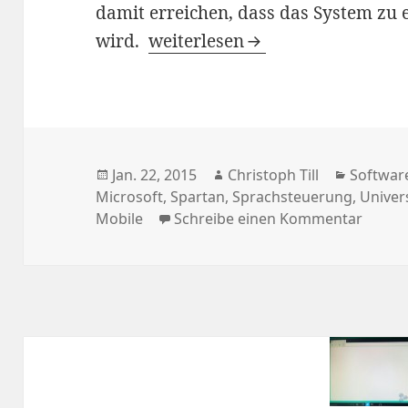
damit erreichen, dass das System zu
Windows 10: Diese Details ver
wird.
weiterlesen
Veröffentlicht
Autor
Kategor
Jan. 22, 2015
Christoph Till
Softwar
am
Microsoft
,
Spartan
,
Sprachsteuerung
,
Univer
zu Win
Mobile
Schreibe einen Kommentar