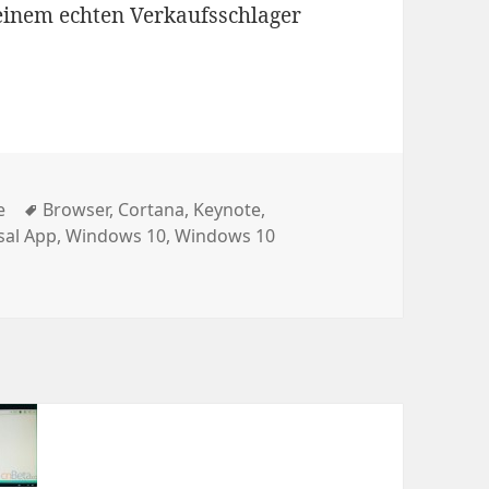
 einem echten Verkaufsschlager
riet Microsoft beim großen Windows-Event
ien
Schlagwörter
e
Browser
,
Cortana
,
Keynote
,
sal App
,
Windows 10
,
Windows 10
dows 10: Diese Details verriet Microsoft beim großen Win