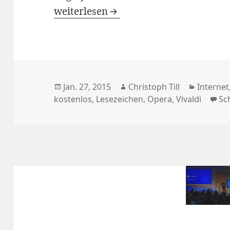
Vivaldi ist da – Besonders für Fans de
weiterlesen
Veröffentlicht
Autor
Kategor
Jan. 27, 2015
Christoph Till
Internet
am
kostenlos
,
Lesezeichen
,
Opera
,
Vivaldi
Sc