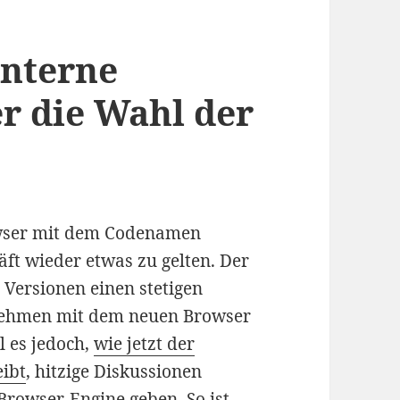
interne
r die Wahl der
owser mit dem Codenamen
ft wieder etwas zu gelten. Der
n Versionen einen stetigen
nehmen mit dem neuen Browser
l es jedoch,
wie jetzt der
eibt
, hitzige Diskussionen
rowser-Engine geben. So ist