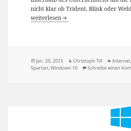
nicht klar ob Trident, Blink oder We
Spartan: Hitzige interne Diskussione
weiterlesen
Veröffentlicht
Autor
Kategor
Jan. 20, 2015
Christoph Till
Internet
am
Spartan
,
Windows 10
Schreibe einen Ko