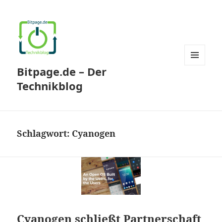
Bitpage.de – Der
MENÜ
UND
Technikblog
WIDGETS
Schlagwort:
Cyanogen
Cyanogen schließt Partnerschaft