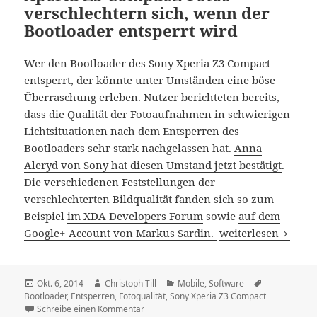
verschlechtern sich, wenn der
Bootloader entsperrt wird
Wer den Bootloader des Sony Xperia Z3 Compact
entsperrt, der könnte unter Umständen eine böse
Überraschung erleben. Nutzer berichteten bereits,
dass die Qualität der Fotoaufnahmen in schwierigen
Lichtsituationen nach dem Entsperren des
Bootloaders sehr stark nachgelassen hat.
Anna
Aleryd von Sony hat diesen Umstand jetzt bestätigt
.
Die verschiedenen Feststellungen der
verschlechterten Bildqualität fanden sich so zum
Beispiel
im XDA Developers Forum
sowie
auf dem
Xperia Z3 Compact:
Google+-Account von Markus Sardin.
weiterlesen
Veröffentlicht
Autor
Kategorien
Schlagwörte
Okt. 6, 2014
Christoph Till
Mobile
,
Software
am
Bootloader
,
Entsperren
,
Fotoqualität
,
Sony Xperia Z3 Compact
zu Xperia Z3 Compact: Fotos verschlechtern
Schreibe einen Kommentar