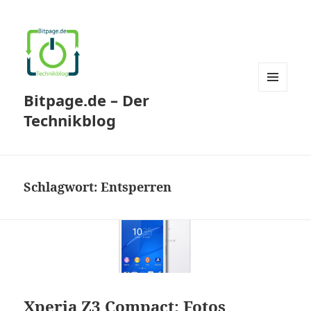
Bitpage.de – Der
MENÜ
UND
Technikblog
WIDGETS
Schlagwort:
Entsperren
Xperia Z3 Compact: Fotos