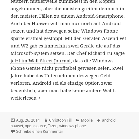
Nutzern mittlerweile zumindest in den Köpfen
angekommen, aber die meisten greifen dennoch in
den meisten Fällen zu einem Android-Smartphone.
Auch bei Huawei will man nur noch auf Android
setzen und hat deswegen seine Windows Phone
Sparte erstmal gestoppt. Mit den Geräten Ascend W1
und W2 gab es immerhin zwei Geräte die auf das
Microsoft-System setzen. Der Chef Richard Yu sagte
jetzt im Wall Street Journal
, dass die Windows
Phone Geräte nicht profitabel gewesen seien. Zwei
Jahre habe das Unternehmen deswegen Geld
verloren. Android sei als einzige Option zwar
bedenklich, aber man habe keine andere Wahl.
Huawei: Wir setzen erstmal nur noch auf Android
weiterlesen
Veröffentlicht
Autor
Kategorien
Schlagwörter
Aug. 26, 2014
Christoph Till
Mobile
android
,
am
huawei
,
open source
,
Tizen
,
windows phone
zu Huawei: Wir setzen erstmal nur noch auf
Schreibe einen Kommentar