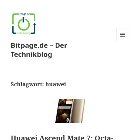
Bitpage.de – Der
MENÜ
UND
Technikblog
WIDGETS
Schlagwort:
huawei
Huawei Ascend Mate 7: Octa-