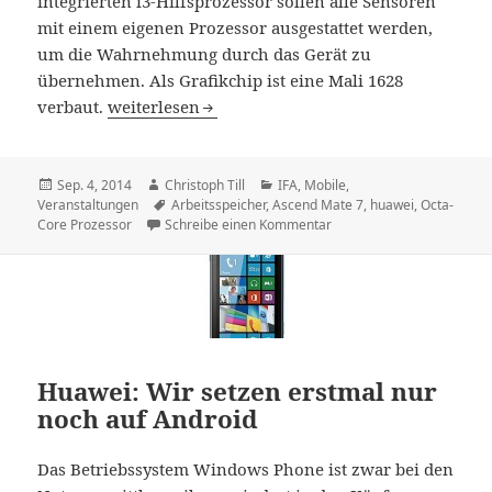
integrierten i3-Hilfsprozessor sollen alle Sensoren
mit einem eigenen Prozessor ausgestattet werden,
um die Wahrnehmung durch das Gerät zu
übernehmen. Als Grafikchip ist eine Mali 1628
Huawei Ascend Mate 7: Octa-Core Smartphone mi
verbaut.
weiterlesen
Veröffentlicht
Autor
Kategorien
Sep. 4, 2014
Christoph Till
IFA
,
Mobile
,
am
Schlagwörter
Veranstaltungen
Arbeitsspeicher
,
Ascend Mate 7
,
huawei
,
Octa-
zu Huawei Ascend Mate 7:
Core Prozessor
Schreibe einen Kommentar
Huawei: Wir setzen erstmal nur
noch auf Android
Das Betriebssystem Windows Phone ist zwar bei den