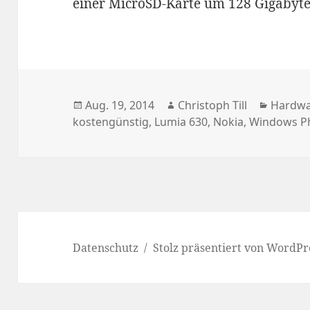
einer MicroSD-Karte um 128 Gigabyte
Veröffentlicht
Autor
Katego
Aug. 19, 2014
Christoph Till
Hardw
am
kostengünstig
,
Lumia 630
,
Nokia
,
Windows P
Datenschutz
Stolz präsentiert von WordPr