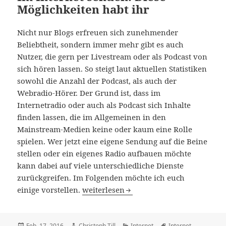
Möglichkeiten habt ihr
Nicht nur Blogs erfreuen sich zunehmender
Beliebtheit, sondern immer mehr gibt es auch
Nutzer, die gern per Livestream oder als Podcast von
sich hören lassen. So steigt laut aktuellen Statistiken
sowohl die Anzahl der Podcast, als auch der
Webradio-Hörer. Der Grund ist, dass im
Internetradio oder auch als Podcast sich Inhalte
finden lassen, die im Allgemeinen in den
Mainstream-Medien keine oder kaum eine Rolle
spielen. Wer jetzt eine eigene Sendung auf die Beine
stellen oder ein eigenes Radio aufbauen möchte
kann dabei auf viele unterschiedliche Dienste
zurückgreifen. Im Folgenden möchte ich euch
Im Internet senden: Diese Möglichkeite
einige vorstellen.
weiterlesen
Veröffentlicht
Autor
Kategorien
Schlagwörter
Feb. 17, 2016
Christoph Till
Internet
Internet
,