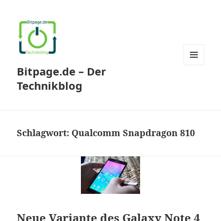
Bitpage.de – Der
MENÜ
UND
Technikblog
WIDGETS
Schlagwort:
Qualcomm Snapdragon 810
Neue Variante des Galaxy Note 4