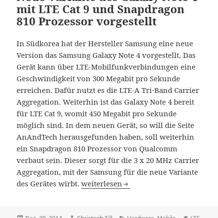
mit LTE Cat 9 und Snapdragon
810 Prozessor vorgestellt
In Südkorea hat der Hersteller Samsung eine neue
Version das Samsung Galaxy Note 4 vorgestellt. Das
Gerät kann über LTE-Mobilfunkverbindungen eine
Geschwindigkeit von 300 Megabit pro Sekunde
erreichen. Dafür nutzt es die LTE-A Tri-Band Carrier
Aggregation. Weiterhin ist das Galaxy Note 4 bereit
für LTE Cat 9, womit 450 Megabit pro Sekunde
möglich sind. In dem neuen Gerät, so will die Seite
AnAndTech herausgefunden haben, soll weiterhin
ein Snapdragon 810 Prozessor von Qualcomm
verbaut sein. Dieser sorgt für die 3 x 20 MHz Carrier
Aggregation, mit der Samsung für die neue Variante
Neue Variante des Galaxy Note 4 mit LT
des Gerätes wirbt.
weiterlesen
Veröffentlicht
Autor
Kategorien
Schlagwör