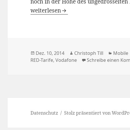
noch in der Höhe des ungedrosselten
Vodafone: LTE gibt’s ab sofort in alle
weiterlesen
Veröffentlicht
Autor
Katego
Dez. 10, 2014
Christoph Till
Mobile
am
RED-Tarife
,
Vodafone
Schreibe einen Ko
Datenschutz
Stolz präsentiert von WordPr