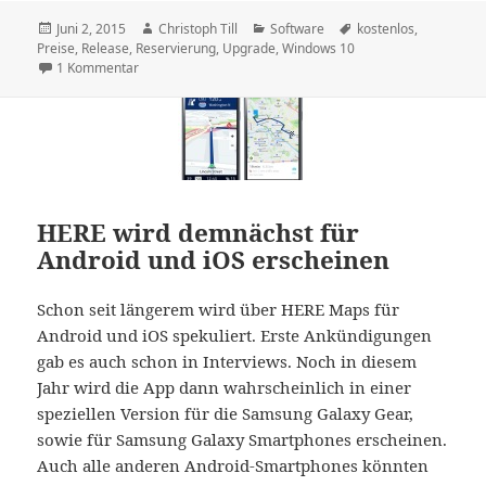
Veröffentlicht
Autor
Kategorien
Schlagwörter
Juni 2, 2015
Christoph Till
Software
kostenlos
,
am
Preise
,
Release
,
Reservierung
,
Upgrade
,
Windows 10
zu Windows 10: Ab sofort könnt ihr euch euer Update res
1 Kommentar
HERE wird demnächst für
Android und iOS erscheinen
Schon seit längerem wird über HERE Maps für
Android und iOS spekuliert. Erste Ankündigungen
gab es auch schon in Interviews. Noch in diesem
Jahr wird die App dann wahrscheinlich in einer
speziellen Version für die Samsung Galaxy Gear,
sowie für Samsung Galaxy Smartphones erscheinen.
Auch alle anderen Android-Smartphones könnten