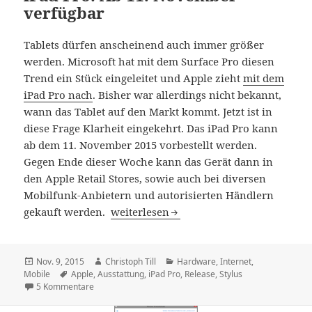
verfügbar
Tablets dürfen anscheinend auch immer größer
werden. Microsoft hat mit dem Surface Pro diesen
Trend ein Stück eingeleitet und Apple zieht
mit dem
iPad Pro nach
. Bisher war allerdings nicht bekannt,
wann das Tablet auf den Markt kommt. Jetzt ist in
diese Frage Klarheit eingekehrt. Das iPad Pro kann
ab dem 11. November 2015 vorbestellt werden.
Gegen Ende dieser Woche kann das Gerät dann in
den Apple Retail Stores, sowie auch bei diversen
Mobilfunk-Anbietern und autorisierten Händlern
iPad Pro: Ab 11. November verfügbar
gekauft werden.
weiterlesen
Veröffentlicht
Autor
Kategorien
Nov. 9, 2015
Christoph Till
Hardware
,
Internet
,
am
Schlagwörter
Mobile
Apple
,
Ausstattung
,
iPad Pro
,
Release
,
Stylus
zu iPad Pro: Ab 11. November verfügbar
5 Kommentare