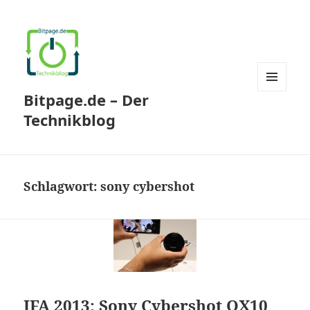
Bitpage.de – Der
MENÜ
UND
Technikblog
WIDGETS
Schlagwort:
sony cybershot
IFA 2013: Sony Cybershot QX10