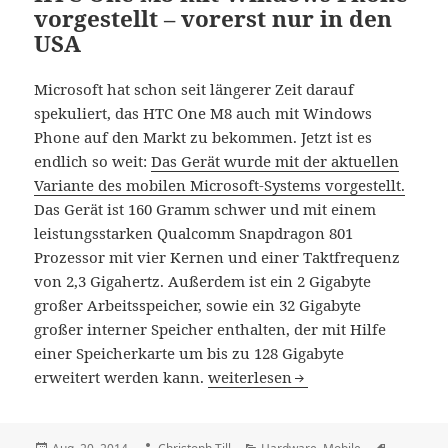
vorgestellt – vorerst nur in den
USA
Microsoft hat schon seit längerer Zeit darauf
spekuliert, das HTC One M8 auch mit Windows
Phone auf den Markt zu bekommen. Jetzt ist es
endlich so weit:
Das Gerät wurde mit der aktuellen
Variante des mobilen Microsoft-Systems vorgestellt.
Das Gerät ist 160 Gramm schwer und mit einem
leistungsstarken Qualcomm Snapdragon 801
Prozessor mit vier Kernen und einer Taktfrequenz
von 2,3 Gigahertz. Außerdem ist ein 2 Gigabyte
großer Arbeitsspeicher, sowie ein 32 Gigabyte
großer interner Speicher enthalten, der mit Hilfe
einer Speicherkarte um bis zu 128 Gigabyte
HTC One M8 mit Windows Phone vo
erweitert werden kann.
weiterlesen
Veröffentlicht
Autor
Kategorien
Schlagwör