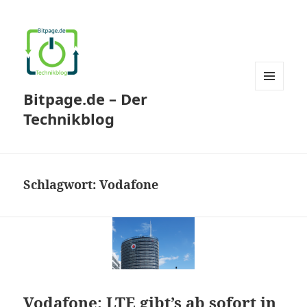
Bitpage.de – Der
MENÜ
UND
Technikblog
WIDGETS
Schlagwort:
Vodafone
Vodafone: LTE gibt’s ab sofort in