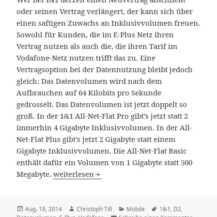
oder seinen Vertrag verlängert, der kann sich über
einen saftigen Zuwachs an Inklusivvolumen freuen.
Sowohl für Kunden, die im E-Plus Netz ihren
Vertrag nutzen als auch die, die ihren Tarif im
Vodafone-Netz nutzen trifft das zu. Eine
Vertragsoption bei der Datennutzung bleibt jedoch
gleich: Das Datenvolumen wird nach dem
Aufbrauchen auf 64 Kilobits pro Sekunde
gedrosselt. Das Datenvolumen ist jetzt doppelt so
groß. In der 1&1 All-Net-Flat Pro gibt’s jetzt statt 2
immerhin 4 Gigabyte Inklusivvolumen. In der All-
Net-Flat Plus gibt’s jetzt 2 Gigabyte statt einem
Gigabyte Inklusivvolumen. Die All-Net-Flat Basic
enthält dafür ein Volumen von 1 Gigabyte statt 500
1&1 vergrößert Inklusivvolumen in den All-Net
Megabyte.
weiterlesen
Veröffentlicht
Autor
Kategorien
Schlagwörter
Aug. 18, 2014
Christoph Till
Mobile
1&1
,
D2
,