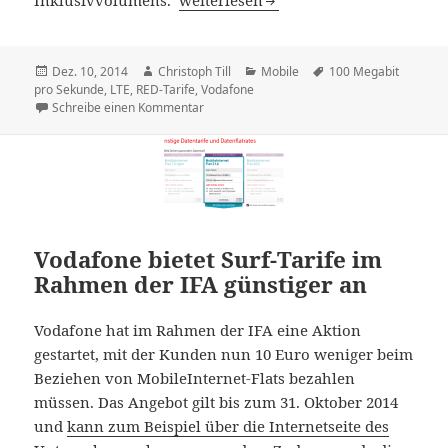
Veröffentlicht
Autor
Kategorien
Schlagwörter
Dez. 10, 2014
Christoph Till
Mobile
100 Megabit
am
pro Sekunde
,
LTE
,
RED-Tarife
,
Vodafone
zu Vodafone: LTE gibt’s ab sofort in allen RE
Schreibe einen Kommentar
Vodafone bietet Surf-Tarife im
Rahmen der IFA günstiger an
Vodafone hat im Rahmen der IFA eine Aktion
gestartet, mit der Kunden nun 10 Euro weniger beim
Beziehen von MobileInternet-Flats bezahlen
müssen. Das Angebot gilt bis zum 31. Oktober 2014
und
kann zum Beispiel über die Internetseite des