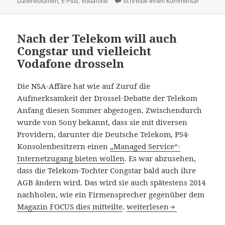
am
zu 1&1 ve
Datenvolumen
,
E-Plus
,
Vodafone
Schreibe einen Kommentar
Nach der Telekom will auch
Congstar und vielleicht
Vodafone drosseln
Die NSA-Affäre hat wie auf Zuruf die
Aufmerksamkeit der Drossel-Debatte der Telekom
Anfang diesen Sommer abgezogen. Zwischendurch
wurde von Sony bekannt, dass sie mit diversen
Providern, darunter die Deutsche Telekom, PS4-
Konsolenbesitzern einen
„Managed Service“-
Internetzugang bieten wollen
. Es war abzusehen,
dass die Telekom-Tochter Congstar bald auch ihre
AGB ändern wird. Das wird sie auch spätestens 2014
nachholen, wie ein Firmensprecher gegenüber dem
Nach der Telekom will auch
Magazin FOCUS dies mitteilte
.
weiterlesen