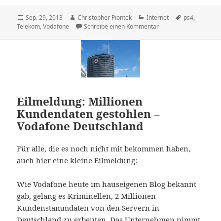
Veröffentlicht
Autor
Kategorien
Schlagwörter
Sep. 29, 2013
Christopher Piontek
Internet
ps4
,
am
zu Nach der Telekom wi
Telekom
,
Vodafone
Schreibe einen Kommentar
Eilmeldung: Millionen
Kundendaten gestohlen –
Vodafone Deutschland
Für alle, die es noch nicht mit bekommen haben,
auch hier eine kleine Eilmeldung:
Wie Vodafone heute im hauseigenen Blog bekannt
gab, gelang es Kriminellen, 2 Millionen
Kundenstammdaten von den Servern in
Deutschland zu erbeuten. Das Unternehmen nimmt