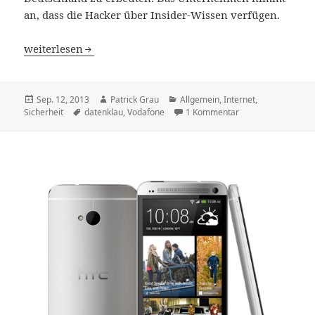
an, dass die Hacker über Insider-Wissen verfügen.
Eilmeldung: Millionen Kundendaten gestohlen – Vodafon
weiterlesen
Veröffentlicht
Autor
Kategorien
Sep. 12, 2013
Patrick Grau
Allgemein
,
Internet
,
am
Schlagwörter
zu Eilmeldung: Mil
Sicherheit
datenklau
,
Vodafone
1 Kommentar