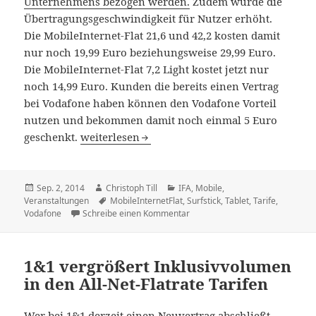
Unternehmens bezogen werden.
Zudem wurde die
Übertragungsgeschwindigkeit für Nutzer erhöht.
Die MobileInternet-Flat 21,6 und 42,2 kosten damit
nur noch 19,99 Euro beziehungsweise 29,99 Euro.
Die MobileInternet-Flat 7,2 Light kostet jetzt nur
noch 14,99 Euro. Kunden die bereits einen Vertrag
bei Vodafone haben können den Vodafone Vorteil
nutzen und bekommen damit noch einmal 5 Euro
Vodafone bietet Surf-Tarife im Rahmen der IF
geschenkt.
weiterlesen
Veröffentlicht
Autor
Kategorien
Sep. 2, 2014
Christoph Till
IFA
,
Mobile
,
am
Schlagwörter
Veranstaltungen
MobileInternetFlat
,
Surfstick
,
Tablet
,
Tarife
,
zu Vodafone bietet Surf-Tarife 
Vodafone
Schreibe einen Kommentar
1&1 vergrößert Inklusivvolumen
in den All-Net-Flatrate Tarifen
Wer bei 1&1 derzeit einen Neuvertrag abschließt