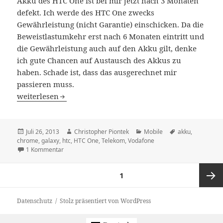
Akku des HTC One ist bei mir jetzt nach 3 Monaten
defekt. Ich werde des HTC One zwecks
Gewährleistung (nicht Garantie) einschicken. Da die
Beweistlastumkehr erst nach 6 Monaten eintritt und
die Gewährleistung auch auf den Akku gilt, denke
ich gute Chancen auf Austausch des Akkus zu
haben. Schade ist, dass das ausgerechnet mir
passieren muss.
Langzeit-Erfahrung: 3 Monate HTC One
weiterlesen
Veröffentlicht
Autor
Kategorien
Schlagwörter
Juli 26, 2013
Christopher Piontek
Mobile
akku
,
am
chrome
,
galaxy
,
htc
,
HTC One
,
Telekom
,
Vodafone
zu Langzeit-Erfahrung: 3 Monate HTC One
1 Kommentar
Seitennummerierung
SEITE
1
der
Beiträge
Nächst
Datenschutz
Stolz präsentiert von WordPress