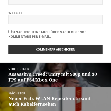
WEBSITE
BENACHRICHTIGE MICH ÜBER NACHFOLGENDE
KOMMENTARE PER E-MAIL.
Beitragsnavigation
VORHERIGER
Assassin’s Creed: Unity mit 900p und 30
Vorheriger
FPS auf PS4/Xbox One
Beitrag:
NÄCHSTER
Neuer Fritz-WLAN-Repeater streamt
Nächster
auch Kabelfernsehen
Beitrag: