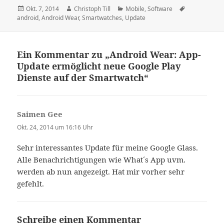
Veröffentlicht
Autor
Kategorien
Schlagwörte
Okt. 7, 2014
Christoph Till
Mobile
,
Software
am
android
,
Android Wear
,
Smartwatches
,
Update
Ein Kommentar zu „Android Wear: App-
Update ermöglicht neue Google Play
Dienste auf der Smartwatch“
Saimen Gee
sagt:
Okt. 24, 2014 um 16:16 Uhr
Sehr interessantes Update für meine Google Glass.
Alle Benachrichtigungen wie What´s App uvm.
werden ab nun angezeigt. Hat mir vorher sehr
gefehlt.
Schreibe einen Kommentar