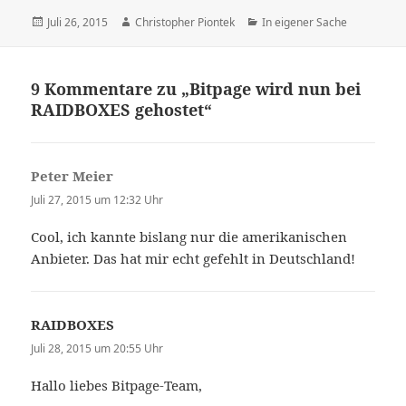
Veröffentlicht
Autor
Kategorien
Juli 26, 2015
Christopher Piontek
In eigener Sache
am
9 Kommentare zu „Bitpage wird nun bei
RAIDBOXES gehostet“
Peter Meier
sagt:
Juli 27, 2015 um 12:32 Uhr
Cool, ich kannte bislang nur die amerikanischen
Anbieter. Das hat mir echt gefehlt in Deutschland!
RAIDBOXES
sagt:
Juli 28, 2015 um 20:55 Uhr
Hallo liebes Bitpage-Team,