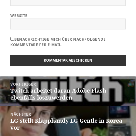
WEBSITE
BENACHRICHTIGE MICH ÜBER NACHFOLGENDE
KOMMENTARE PER E-MAIL.
Beitragsnavigation
VORHERIGER
Twitch arbeitet daran Adobe Flash
Vorheriger
ebenfalls loszuwerden
Beitrag:
NÄCHSTER
LG stellt Klapphandy LG Gentle in Korea
Nächster
vor
Beitrag: