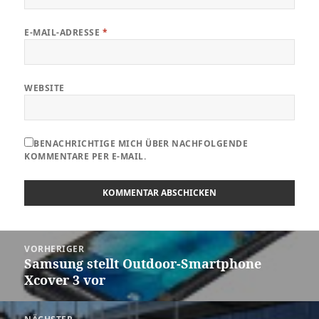
E-MAIL-ADRESSE
*
WEBSITE
BENACHRICHTIGE MICH ÜBER NACHFOLGENDE
KOMMENTARE PER E-MAIL.
Beitragsnavigation
VORHERIGER
Samsung stellt Outdoor-Smartphone
Vorheriger
Xcover 3 vor
Beitrag: