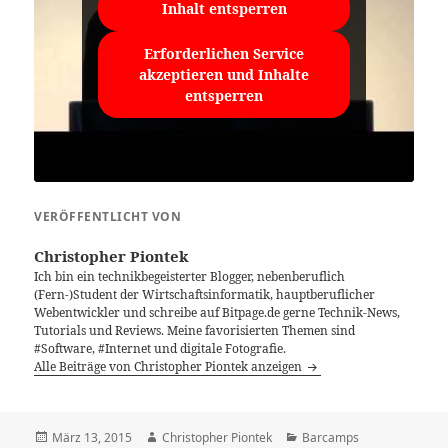
Inhalt entsperren
Erforderlichen Service
akzeptieren und Inhalte
entsperren
VERÖFFENTLICHT VON
Christopher Piontek
Ich bin ein technikbegeisterter Blogger, nebenberuflich
(Fern-)Student der Wirtschaftsinformatik, hauptberuflicher
Webentwickler und schreibe auf Bitpage.de gerne Technik-News,
Tutorials und Reviews. Meine favorisierten Themen sind
#Software, #Internet und digitale Fotografie.
Alle Beiträge von Christopher Piontek anzeigen
Veröffentlicht
Autor
Kategorien
März 13, 2015
Christopher Piontek
Barcamps