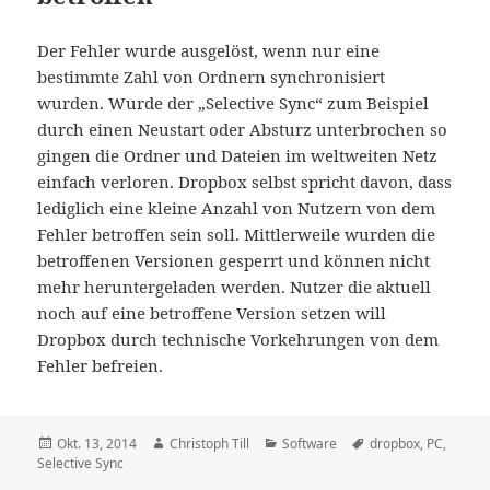
Der Fehler wurde ausgelöst, wenn nur eine
bestimmte Zahl von Ordnern synchronisiert
wurden. Wurde der „Selective Sync“ zum Beispiel
durch einen Neustart oder Absturz unterbrochen so
gingen die Ordner und Dateien im weltweiten Netz
einfach verloren. Dropbox selbst spricht davon, dass
lediglich eine kleine Anzahl von Nutzern von dem
Fehler betroffen sein soll. Mittlerweile wurden die
betroffenen Versionen gesperrt und können nicht
mehr heruntergeladen werden. Nutzer die aktuell
noch auf eine betroffene Version setzen will
Dropbox durch technische Vorkehrungen von dem
Fehler befreien.
Veröffentlicht
Autor
Kategorien
Schlagwörter
Okt. 13, 2014
Christoph Till
Software
dropbox
,
PC
,
am
Selective Sync