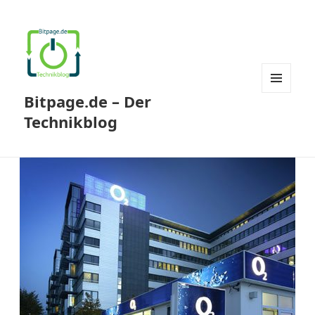
Bitpage.de – Der
MENÜ
UND
Technikblog
WIDGETS