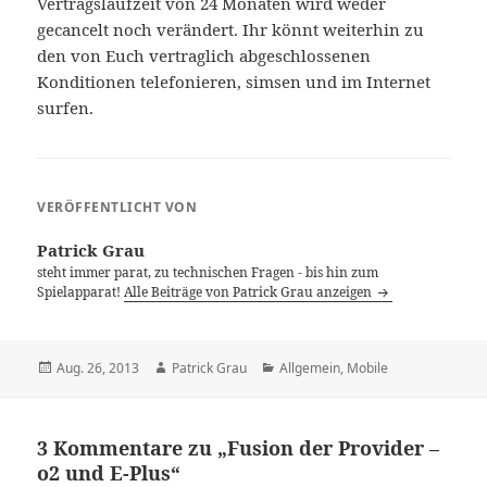
Vertragslaufzeit von 24 Monaten wird weder
gecancelt noch verändert. Ihr könnt weiterhin zu
den von Euch vertraglich abgeschlossenen
Konditionen telefonieren, simsen und im Internet
surfen.
VERÖFFENTLICHT VON
Patrick Grau
steht immer parat, zu technischen Fragen - bis hin zum
Spielapparat!
Alle Beiträge von Patrick Grau anzeigen
Veröffentlicht
Autor
Kategorien
Aug. 26, 2013
Patrick Grau
Allgemein
,
Mobile
am
3 Kommentare zu „Fusion der Provider –
o2 und E-Plus“