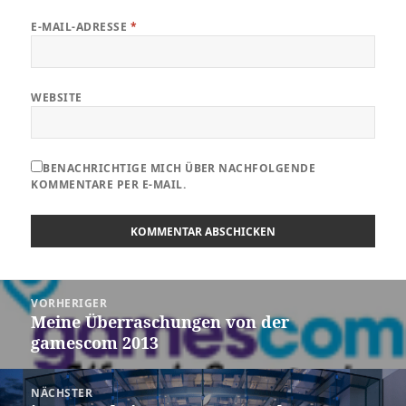
E-MAIL-ADRESSE
*
WEBSITE
BENACHRICHTIGE MICH ÜBER NACHFOLGENDE
KOMMENTARE PER E-MAIL.
Beitragsnavigation
VORHERIGER
Meine Überraschungen von der
Vorheriger
gamescom 2013
Beitrag:
NÄCHSTER