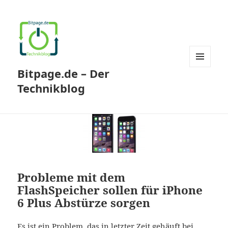
Bitpage.de – Der
MENÜ
UND
Technikblog
WIDGETS
Probleme mit dem
FlashSpeicher sollen für iPhone
6 Plus Abstürze sorgen
Es ist ein Problem, das in letzter Zeit gehäuft bei