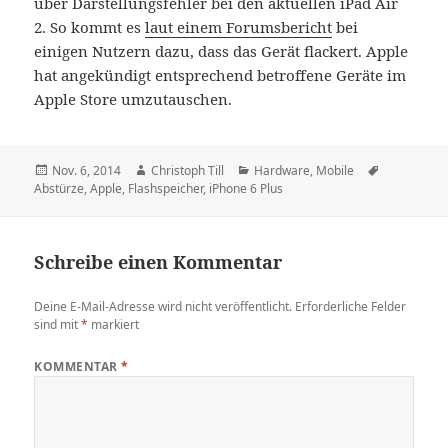
über Darstellungsfehler bei den aktuellen iPad Air
2. So kommt es
laut einem Forumsbericht
bei
einigen Nutzern dazu, dass das Gerät flackert. Apple
hat angekündigt entsprechend betroffene Geräte im
Apple Store umzutauschen.
Veröffentlicht
Autor
Kategorien
Schlagwört
Nov. 6, 2014
Christoph Till
Hardware
,
Mobile
am
Abstürze
,
Apple
,
Flashspeicher
,
iPhone 6 Plus
Schreibe einen Kommentar
Deine E-Mail-Adresse wird nicht veröffentlicht.
Erforderliche Felder
sind mit
*
markiert
KOMMENTAR
*