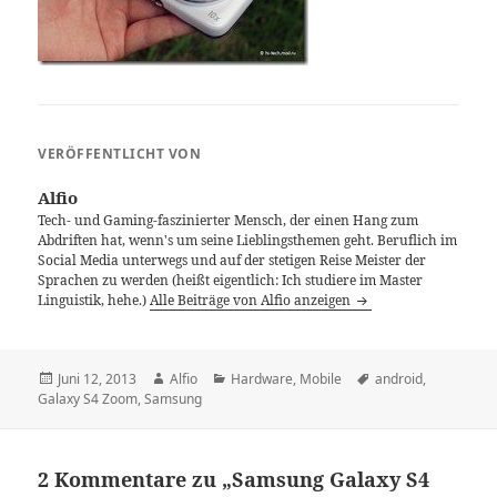
VERÖFFENTLICHT VON
Alfio
Tech- und Gaming-faszinierter Mensch, der einen Hang zum
Abdriften hat, wenn's um seine Lieblingsthemen geht. Beruflich im
Social Media unterwegs und auf der stetigen Reise Meister der
Sprachen zu werden (heißt eigentlich: Ich studiere im Master
Linguistik, hehe.)
Alle Beiträge von Alfio anzeigen
Veröffentlicht
Autor
Kategorien
Schlagwörter
Juni 12, 2013
Alfio
Hardware
,
Mobile
android
,
am
Galaxy S4 Zoom
,
Samsung
2 Kommentare zu „Samsung Galaxy S4