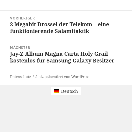
Beitragsnavigation
VORHERIGER
2 Megabit Drossel der Telekom – eine
Vorheriger
funktionierende Salamitaktik
Beitrag:
NÄCHSTER
Jay-Z Album Magna Carta Holy Grail
Nächster
kostenlos für Samsung Galaxy Besitzer
Beitrag:
Datenschutz
Stolz präsentiert von WordPress
Deutsch