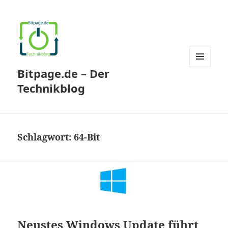
Bitpage.de – Der
MENÜ
UND
Technikblog
WIDGETS
Schlagwort:
64-Bit
Neustes Windows Update führt