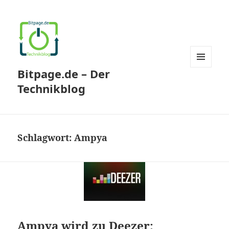
Bitpage.de – Der
MENÜ
UND
Technikblog
WIDGETS
Schlagwort:
Ampya
Ampya wird zu Deezer: