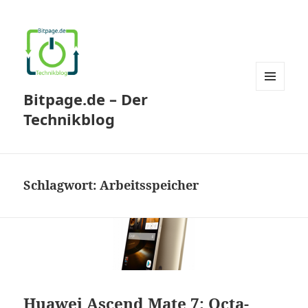
Bitpage.de – Der
MENÜ
UND
Technikblog
WIDGETS
Schlagwort:
Arbeitsspeicher
Huawei Ascend Mate 7: Octa-