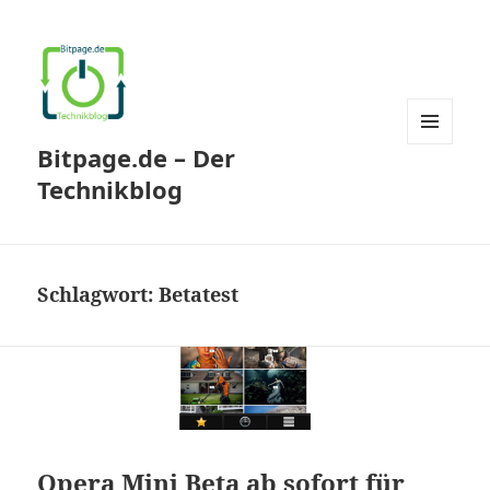
Bitpage.de – Der
MENÜ
UND
Technikblog
WIDGETS
Schlagwort:
Betatest
Opera Mini Beta ab sofort für