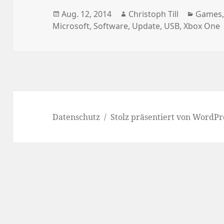
Veröffentlicht
Autor
Katego
Aug. 12, 2014
Christoph Till
Games
am
Microsoft
,
Software
,
Update
,
USB
,
Xbox One
Datenschutz
Stolz präsentiert von WordPr