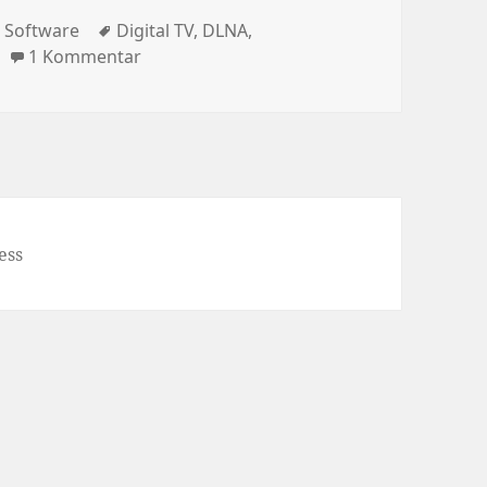
rien
Schlagwörter
,
Software
Digital TV
,
DLNA
,
zu XBox One: Viele neue Features angekü
1 Kommentar
ess