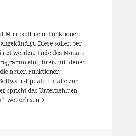
t Microsoft neue Funktionen
angekündigt. Diese sollen per
stet werden. Ende des Monats
 Programm einführen, mit denen
 die neuen Funktionen
oftware-Update für alle zur
Hier spricht das Unternehmen
XBox One: Viele neue Features angekündigt
n“.
weiterlesen