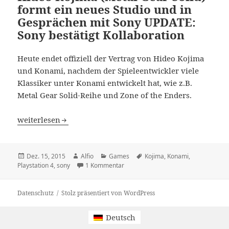
formt ein neues Studio und in
Gesprächen mit Sony UPDATE:
Sony bestätigt Kollaboration
Heute endet offiziell der Vertrag von Hideo Kojima
und Konami, nachdem der Spieleentwickler viele
Klassiker unter Konami entwickelt hat, wie z.B.
Metal Gear Solid-Reihe und Zone of the Enders.
Hideo Kojima (Metal Gear Solid) formt ein neues Studio 
weiterlesen
Veröffentlicht
Autor
Kategorien
Schlagwörter
Dez. 15, 2015
Alfio
Games
Kojima
,
Konami
,
am
zu Hideo Kojima (Metal Gear Solid) 
Playstation 4
,
sony
1 Kommentar
Datenschutz
Stolz präsentiert von WordPress
Deutsch