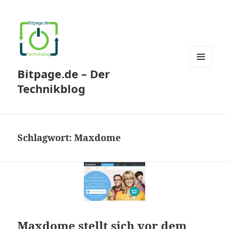
Bitpage.de – Der
MENÜ
UND
Technikblog
WIDGETS
Schlagwort:
Maxdome
Maxdome stellt sich vor dem