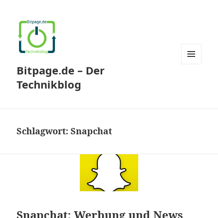
Bitpage.de – Der
MENÜ
UND
Technikblog
WIDGETS
Schlagwort:
Snapchat
Snapchat: Werbung und News