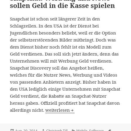
sollen Geld in die Kasse spielen
Snapchat ist schon seit längerer Zeit in den
Schlagzeilen. In den USA ist der Dienst bei
Jugendlichen besonders beliebt, weil er die Option
der selbstzerstörenden Bilder mitbringt. Doch was
dem Dienst bisher noch fehlt ist ein Modell zum
Geld verdienen. Das soll sich jetzt ändern, denn das
Unternehmen will mit Werbung Geld verdienen.
Snapchat Discovery soll das Angebot heißen,
welches für die Nutzer News, Werbung und Videos
von passenden Anbietern anzeigt. Bisher haben in
den USA lediglich einige Unternehmen mit Snapchat
Geld verdient, die Rabatte an Snapchat-Nutzer
heraus gaben. Offiziell profitiert hat Snapchat davon
Snapchat: Werbung und News sollen Geld
allerdings nicht.
weiterlesen
Veröffentlicht
Autor
Kategorien
Schlagwört
Aug. 20, 2014
Christoph Till
Mobile
,
Software