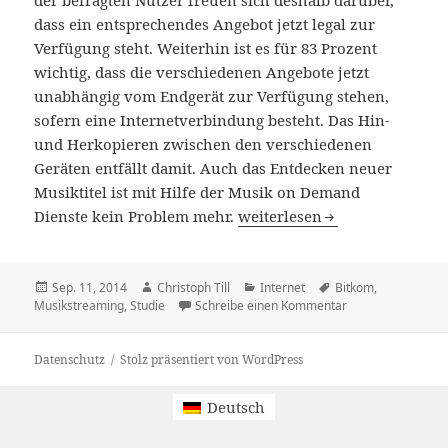
dass ein entsprechendes Angebot jetzt legal zur
Verfügung steht. Weiterhin ist es für 83 Prozent
wichtig, dass die verschiedenen Angebote jetzt
unabhängig vom Endgerät zur Verfügung stehen,
sofern eine Internetverbindung besteht. Das Hin-
und Herkopieren zwischen den verschiedenen
Geräten entfällt damit. Auch das Entdecken neuer
Musiktitel ist mit Hilfe der Musik on Demand
Musikstreaming: Große CD-
Dienste kein Problem mehr.
weiterlesen
Veröffentlicht
Autor
Kategorien
Schlagwörter
Sep. 11, 2014
Christoph Till
Internet
Bitkom
,
am
zu Musikstreamin
Musikstreaming
,
Studie
Schreibe einen Kommentar
Datenschutz
Stolz präsentiert von WordPress
Deutsch