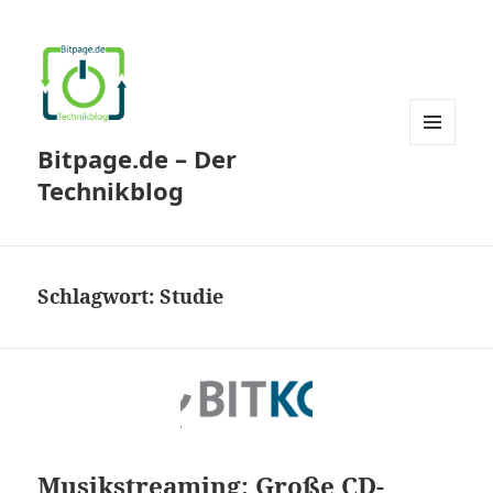
Bitpage.de – Der
MENÜ
UND
Technikblog
WIDGETS
Schlagwort:
Studie
Musikstreaming: Große CD-