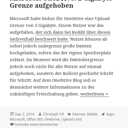
Grenze aufgehoben
Microsoft hatte bisher für OneDrive eine Upload-
Grenze von 2 Gigabyte. Einem Nutzer war das
aufgefallen,
der sich dann bei Reddit über diesen
Sachverhalt beschwert hatte.
Nutzer können ab
sofort jedoch unbegrenzt große Dateien
hochgeladen, sofern das der eigene Speicherplatz
zulässt. Im Moment wird die Dateiobergrenze
jedoch noch nicht für alle Nutzer auf einmal
aufgehoben, sondern der Rollout geschieht Schritt
für Schritt. Auf dem OneDrive Blog soll es
demnächst weitere Informationen zu der
Microsoft OneDrive: 2
zukünftigen Freischaltung geben.
weiterlesen
Veröffentlicht
Autor
Kategorien
Schlagwörter
Sep. 2, 2014
Christoph Till
Internet
,
Mobile
Apps
,
am
Microsoft
,
Office 365
,
OneDrive
,
Upload-Limit
zu Microsoft OneDrive: 2 Gigabyte Grenze
Schreibe einen Kommentar