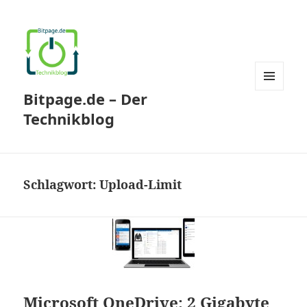
Bitpage.de – Der
MENÜ
UND
Technikblog
WIDGETS
Schlagwort:
Upload-Limit
Microsoft OneDrive: 2 Gigabyte