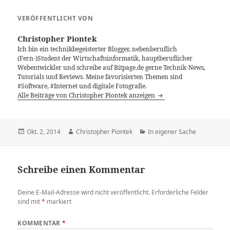
VERÖFFENTLICHT VON
Christopher Piontek
Ich bin ein technikbegeisterter Blogger, nebenberuflich
(Fern-)Student der Wirtschaftsinformatik, hauptberuflicher
Webentwickler und schreibe auf Bitpage.de gerne Technik-News,
Tutorials und Reviews. Meine favorisierten Themen sind
#Software, #Internet und digitale Fotografie.
Alle Beiträge von Christopher Piontek anzeigen
Veröffentlicht
Autor
Kategorien
Okt. 2, 2014
Christopher Piontek
In eigener Sache
am
Schreibe einen Kommentar
Deine E-Mail-Adresse wird nicht veröffentlicht.
Erforderliche Felder
sind mit
*
markiert
KOMMENTAR
*