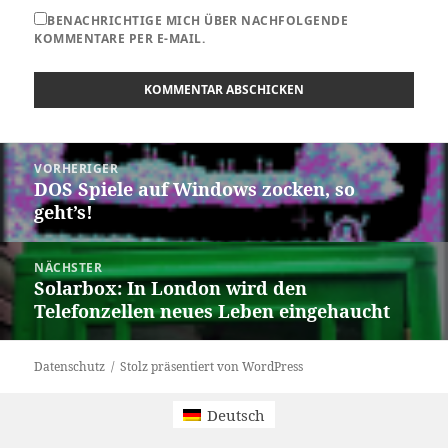
BENACHRICHTIGE MICH ÜBER NACHFOLGENDE
KOMMENTARE PER E-MAIL.
Beitragsnavigation
VORHERIGER
DOS Spiele auf Windows zocken, so
Vorheriger
geht’s!
Beitrag:
NÄCHSTER
Solarbox: In London wird den
Nächster
Telefonzellen neues Leben eingehaucht
Beitrag:
Datenschutz
Stolz präsentiert von WordPress
Deutsch