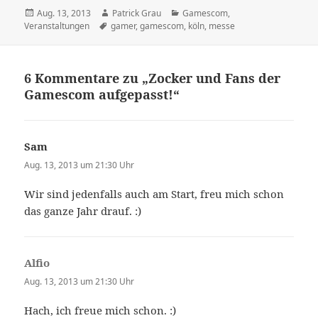
Veröffentlicht
Autor
Kategorien
Aug. 13, 2013
Patrick Grau
Gamescom
,
am
Schlagwörter
Veranstaltungen
gamer
,
gamescom
,
köln
,
messe
6 Kommentare zu „Zocker und Fans der
Gamescom aufgepasst!“
Sam
sagt:
Aug. 13, 2013 um 21:30 Uhr
Wir sind jedenfalls auch am Start, freu mich schon
das ganze Jahr drauf. :)
Alfio
sagt:
Aug. 13, 2013 um 21:30 Uhr
Hach, ich freue mich schon. :)