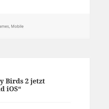
ategorien
ames
,
Mobile
Birds 2 jetzt
nd iOS“