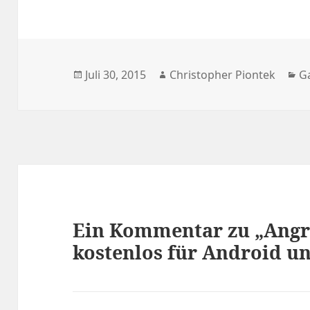
Veröffentlicht
Autor
K
Juli 30, 2015
Christopher Piontek
G
am
Ein Kommentar zu „Angry 
kostenlos für Android u