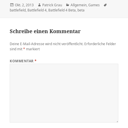
Veröffentlicht
Autor
Kategorien
Schlagwörte
Okt. 2, 2013
Patrick Grau
Allgemein
,
Games
am
battlefield
,
Battlefield 4
,
Battlefield 4 Beta
,
beta
Schreibe einen Kommentar
Deine E-Mail-Adresse wird nicht veröffentlicht.
Erforderliche Felder
sind mit
*
markiert
KOMMENTAR
*