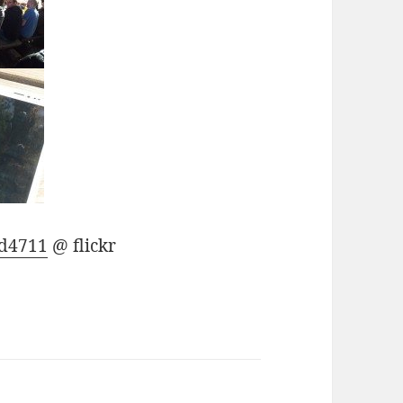
d4711
@ flickr