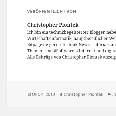
VERÖFFENTLICHT VON
Christopher Piontek
Ich bin ein technikbegeisterter Blogger, neb
Wirtschaftsinformatik, hauptberuflicher We
Bitpage.de gerne Technik-News, Tutorials un
Themen sind #Software, #Internet und digita
Alle Beiträge von Christopher Piontek anzei
Veröffentlicht
Autor
K
Okt. 4, 2013
Christopher Piontek
I
am