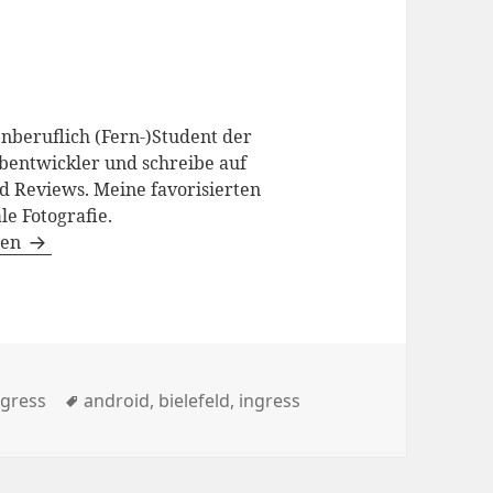
enberuflich (Fern-)Student der
bentwickler und schreibe auf
d Reviews. Meine favorisierten
le Fotografie.
gen
ategorien
Schlagwörter
ngress
android
,
bielefeld
,
ingress