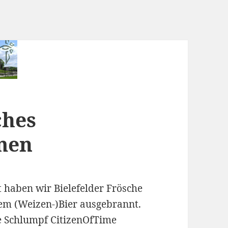
ches
men
 haben wir Bielefelder Frösche
em (Weizen-)Bier ausgebrannt.
 Schlumpf CitizenOfTime