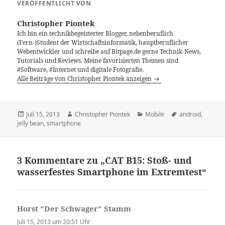
VERÖFFENTLICHT VON
Christopher Piontek
Ich bin ein technikbegeisterter Blogger, nebenberuflich
(Fern-)Student der Wirtschaftsinformatik, hauptberuflicher
Webentwickler und schreibe auf Bitpage.de gerne Technik-News,
Tutorials und Reviews. Meine favorisierten Themen sind
#Software, #Internet und digitale Fotografie.
Alle Beiträge von Christopher Piontek anzeigen
Veröffentlicht
Autor
Kategorien
Schlagwörter
Juli 15, 2013
Christopher Piontek
Mobile
android
,
am
jelly bean
,
smartphone
3 Kommentare zu „CAT B15: Stoß- und
wasserfestes Smartphone im Extremtest“
Horst "Der Schwager" Stamm
sagt:
Juli 15, 2013 um 20:51 Uhr