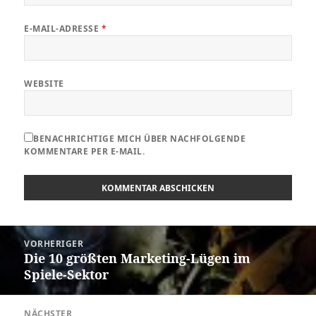
E-MAIL-ADRESSE
*
WEBSITE
BENACHRICHTIGE MICH ÜBER NACHFOLGENDE
KOMMENTARE PER E-MAIL.
Beitragsnavigation
VORHERIGER
Die 10 größten Marketing-Lügen im
Vorheriger
Spiele-Sektor
Beitrag:
NÄCHSTER