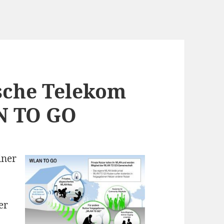
sche Telekom
N TO GO
iner
er