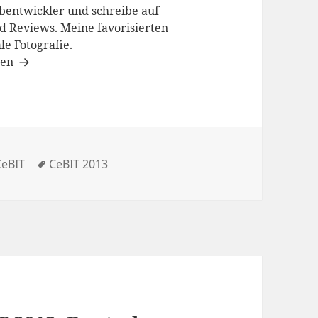
bentwickler und schreibe auf
d Reviews. Meine favorisierten
le Fotografie.
gen
ategorien
Schlagwörter
CeBIT
CeBIT 2013