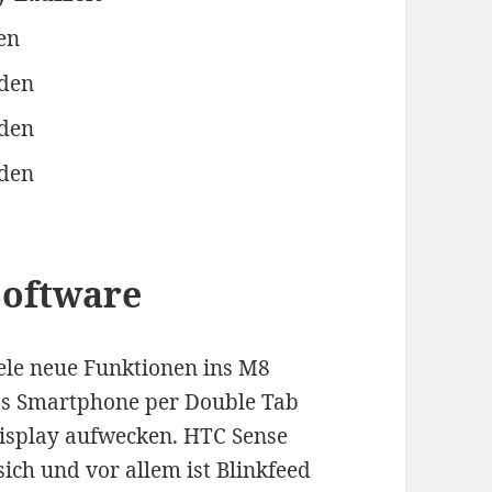
en
nden
nden
nden
Software
iele neue Funktionen ins M8
das Smartphone per Double Tab
isplay aufwecken. HTC Sense
sich und vor allem ist Blinkfeed