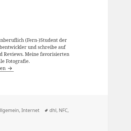
enberuflich (Fern-)Student der
bentwickler und schreibe auf
d Reviews. Meine favorisierten
le Fotografie.
gen
ategorien
Schlagwörter
llgemein
,
Internet
dhl
,
NFC
,