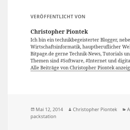
VERÖFFENTLICHT VON
Christopher Piontek
Ich bin ein technikbegeisterter Blogger, neb
Wirtschaftsinformatik, hauptberuflicher We
Bitpage.de gerne Technik-News, Tutorials un
Themen sind #Software, #Internet und digita
Alle Beiträge von Christopher Piontek anzei
Veröffentlicht
Autor
K
Mai 12, 2014
Christopher Piontek
A
am
packstation