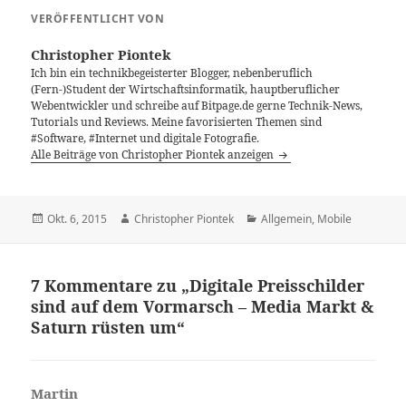
VERÖFFENTLICHT VON
Christopher Piontek
Ich bin ein technikbegeisterter Blogger, nebenberuflich
(Fern-)Student der Wirtschaftsinformatik, hauptberuflicher
Webentwickler und schreibe auf Bitpage.de gerne Technik-News,
Tutorials und Reviews. Meine favorisierten Themen sind
#Software, #Internet und digitale Fotografie.
Alle Beiträge von Christopher Piontek anzeigen
Veröffentlicht
Autor
Kategorien
Okt. 6, 2015
Christopher Piontek
Allgemein
,
Mobile
am
7 Kommentare zu „Digitale Preisschilder
sind auf dem Vormarsch – Media Markt &
Saturn rüsten um“
Martin
sagt: