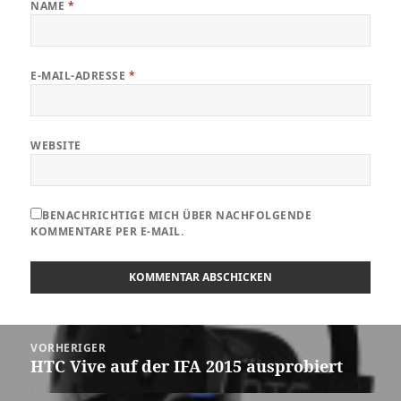
NAME
*
E-MAIL-ADRESSE
*
WEBSITE
BENACHRICHTIGE MICH ÜBER NACHFOLGENDE
KOMMENTARE PER E-MAIL.
Beitragsnavigation
VORHERIGER
HTC Vive auf der IFA 2015 ausprobiert
Vorheriger
Beitrag: