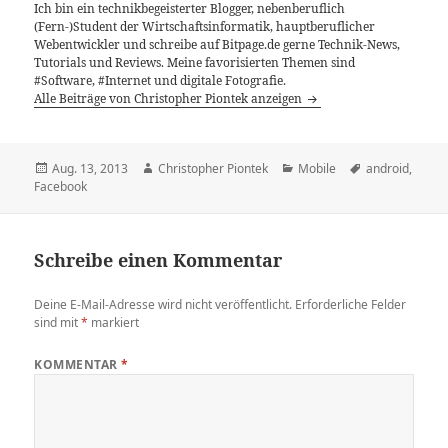
Ich bin ein technikbegeisterter Blogger, nebenberuflich
(Fern-)Student der Wirtschaftsinformatik, hauptberuflicher
Webentwickler und schreibe auf Bitpage.de gerne Technik-News,
Tutorials und Reviews. Meine favorisierten Themen sind
#Software, #Internet und digitale Fotografie.
Alle Beiträge von Christopher Piontek anzeigen
Veröffentlicht
Autor
Kategorien
Schlagwörter
Aug. 13, 2013
Christopher Piontek
Mobile
android
,
am
Facebook
Schreibe einen Kommentar
Deine E-Mail-Adresse wird nicht veröffentlicht.
Erforderliche Felder
sind mit
*
markiert
KOMMENTAR
*